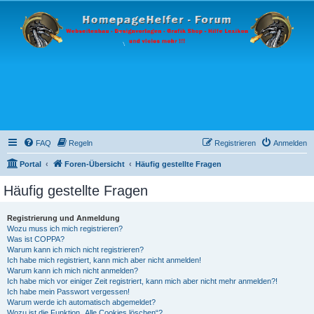
FAQ
Regeln
Registrieren
Anmelden
Portal
Foren-Übersicht
Häufig gestellte Fragen
Häufig gestellte Fragen
Registrierung und Anmeldung
Wozu muss ich mich registrieren?
Was ist COPPA?
Warum kann ich mich nicht registrieren?
Ich habe mich registriert, kann mich aber nicht anmelden!
Warum kann ich mich nicht anmelden?
Ich habe mich vor einiger Zeit registriert, kann mich aber nicht mehr anmelden?!
Ich habe mein Passwort vergessen!
Warum werde ich automatisch abgemeldet?
Wozu ist die Funktion „Alle Cookies löschen“?