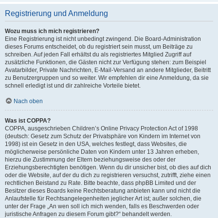
Registrierung und Anmeldung
Wozu muss ich mich registrieren?
Eine Registrierung ist nicht unbedingt zwingend. Die Board-Administration
dieses Forums entscheidet, ob du registriert sein musst, um Beiträge zu
schreiben. Auf jeden Fall erhältst du als registriertes Mitglied Zugriff auf
zusätzliche Funktionen, die Gästen nicht zur Verfügung stehen: zum Beispiel
Avatarbilder, Private Nachrichten, E-Mail-Versand an andere Mitglieder, Beitritt
zu Benutzergruppen und so weiter. Wir empfehlen dir eine Anmeldung, da sie
schnell erledigt ist und dir zahlreiche Vorteile bietet.
Nach oben
Was ist COPPA?
COPPA, ausgeschrieben Children’s Online Privacy Protection Act of 1998
(deutsch: Gesetz zum Schutz der Privatsphäre von Kindern im Internet von
1998) ist ein Gesetz in den USA, welches festlegt, dass Websites, die
möglicherweise persönliche Daten von Kindern unter 13 Jahren erheben,
hierzu die Zustimmung der Eltern beziehungsweise des oder der
Erziehungsberechtigten benötigen. Wenn du dir unsicher bist, ob dies auf dich
oder die Website, auf der du dich zu registrieren versuchst, zutrifft, ziehe einen
rechtlichen Beistand zu Rate. Bitte beachte, dass phpBB Limited und der
Besitzer dieses Boards keine Rechtsberatung anbieten kann und nicht die
Anlaufstelle für Rechtsangelegenheiten jeglicher Art ist; außer solchen, die
unter der Frage „An wen soll ich mich wenden, falls es Beschwerden oder
juristische Anfragen zu diesem Forum gibt?“ behandelt werden.