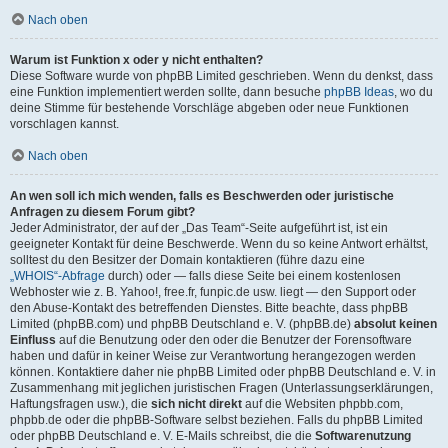
Nach oben
Warum ist Funktion x oder y nicht enthalten?
Diese Software wurde von phpBB Limited geschrieben. Wenn du denkst, dass
eine Funktion implementiert werden sollte, dann besuche
phpBB Ideas
, wo du
deine Stimme für bestehende Vorschläge abgeben oder neue Funktionen
vorschlagen kannst.
Nach oben
An wen soll ich mich wenden, falls es Beschwerden oder juristische
Anfragen zu diesem Forum gibt?
Jeder Administrator, der auf der „Das Team“-Seite aufgeführt ist, ist ein
geeigneter Kontakt für deine Beschwerde. Wenn du so keine Antwort erhältst,
solltest du den Besitzer der Domain kontaktieren (führe dazu eine
„WHOIS“-Abfrage
durch) oder — falls diese Seite bei einem kostenlosen
Webhoster wie z. B. Yahoo!, free.fr, funpic.de usw. liegt — den Support oder
den Abuse-Kontakt des betreffenden Dienstes. Bitte beachte, dass phpBB
Limited (phpBB.com) und phpBB Deutschland e. V. (phpBB.de)
absolut keinen
Einfluss
auf die Benutzung oder den oder die Benutzer der Forensoftware
haben und dafür in keiner Weise zur Verantwortung herangezogen werden
können. Kontaktiere daher nie phpBB Limited oder phpBB Deutschland e. V. in
Zusammenhang mit jeglichen juristischen Fragen (Unterlassungserklärungen,
Haftungsfragen usw.), die
sich nicht direkt
auf die Websiten phpbb.com,
phpbb.de oder die phpBB-Software selbst beziehen. Falls du phpBB Limited
oder phpBB Deutschland e. V. E-Mails schreibst, die die
Softwarenutzung