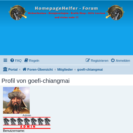
FAQ
Regeln
Registrieren
Anmelden
Portal
Foren-Übersicht
Mitglieder
goefi-chiangmai
Profil von goefi-chiangmai
Admin
Benutzername: