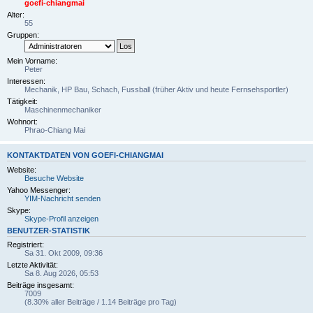
goefi-chiangmai
Alter:
55
Gruppen:
Mein Vorname:
Peter
Interessen:
Mechanik, HP Bau, Schach, Fussball (früher Aktiv und heute Fernsehsportler)
Tätigkeit:
Maschinenmechaniker
Wohnort:
Phrao-Chiang Mai
KONTAKTDATEN VON GOEFI-CHIANGMAI
Website:
Besuche Website
Yahoo Messenger:
YIM-Nachricht senden
Skype:
Skype-Profil anzeigen
BENUTZER-STATISTIK
Registriert:
Sa 31. Okt 2009, 09:36
Letzte Aktivität:
Sa 8. Aug 2026, 05:53
Beiträge insgesamt:
7009
(8.30% aller Beiträge / 1.14 Beiträge pro Tag)