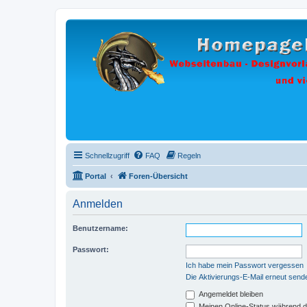
Schnellzugriff
FAQ
Regeln
Portal
Foren-Übersicht
Anmelden
Benutzername:
Passwort:
Ich habe mein Passwort vergessen
Die Aktivierungs-E-Mail erneut send
Angemeldet bleiben
Meinen Online-Status während d