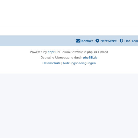
e
m
e
n
Kontakt
Netzwerke
Das Tea
Powered by
phpBB
® Forum Software © phpBB Limited
Deutsche Übersetzung durch
phpBB.de
Datenschutz
|
Nutzungsbedingungen