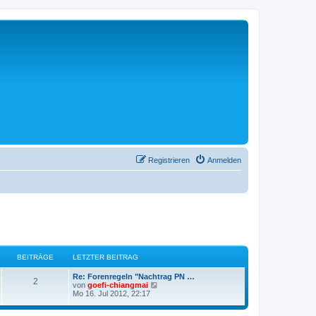
Registrieren
Anmelden
BEITRÄGE
LETZTER BEITRAG
L
Re: Forenregeln "Nachtrag PN …
B
2
e
N
von
goefi-chiangmai
t
e
Mo 16. Jul 2012, 22:17
e
z
u
t
e