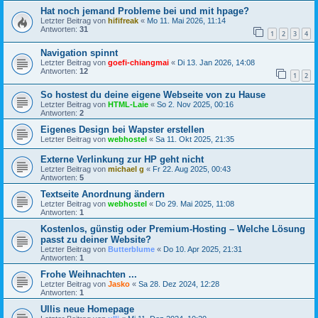
Hat noch jemand Probleme bei und mit hpage?
Letzter Beitrag von
hififreak
«
Mo 11. Mai 2026, 11:14
Antworten:
31
1
2
3
4
Navigation spinnt
Letzter Beitrag von
goefi-chiangmai
«
Di 13. Jan 2026, 14:08
Antworten:
12
1
2
So hostest du deine eigene Webseite von zu Hause
Letzter Beitrag von
HTML-Laie
«
So 2. Nov 2025, 00:16
Antworten:
2
Eigenes Design bei Wapster erstellen
Letzter Beitrag von
webhostel
«
Sa 11. Okt 2025, 21:35
Externe Verlinkung zur HP geht nicht
Letzter Beitrag von
michael g
«
Fr 22. Aug 2025, 00:43
Antworten:
5
Textseite Anordnung ändern
Letzter Beitrag von
webhostel
«
Do 29. Mai 2025, 11:08
Antworten:
1
Kostenlos, günstig oder Premium-Hosting – Welche Lösung
passt zu deiner Website?
Letzter Beitrag von
Butterblume
«
Do 10. Apr 2025, 21:31
Antworten:
1
Frohe Weihnachten ...
Letzter Beitrag von
Jasko
«
Sa 28. Dez 2024, 12:28
Antworten:
1
Ullis neue Homepage