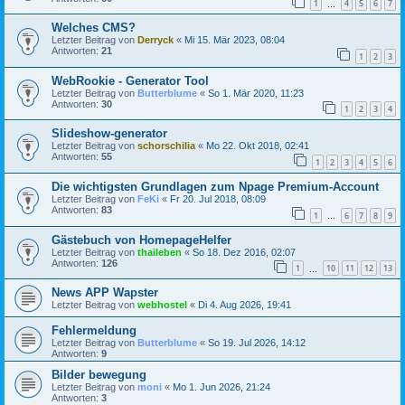
1
4
5
6
7
…
Welches CMS?
Letzter Beitrag von
Derryck
«
Mi 15. Mär 2023, 08:04
Antworten:
21
1
2
3
WebRookie - Generator Tool
Letzter Beitrag von
Butterblume
«
So 1. Mär 2020, 11:23
Antworten:
30
1
2
3
4
Slideshow-generator
Letzter Beitrag von
schorschilia
«
Mo 22. Okt 2018, 02:41
Antworten:
55
1
2
3
4
5
6
Die wichtigsten Grundlagen zum Npage Premium-Account
Letzter Beitrag von
FeKi
«
Fr 20. Jul 2018, 08:09
Antworten:
83
1
6
7
8
9
…
Gästebuch von HomepageHelfer
Letzter Beitrag von
thaileben
«
So 18. Dez 2016, 02:07
Antworten:
126
1
10
11
12
13
…
News APP Wapster
Letzter Beitrag von
webhostel
«
Di 4. Aug 2026, 19:41
Fehlermeldung
Letzter Beitrag von
Butterblume
«
So 19. Jul 2026, 14:12
Antworten:
9
Bilder bewegung
Letzter Beitrag von
moni
«
Mo 1. Jun 2026, 21:24
Antworten:
3