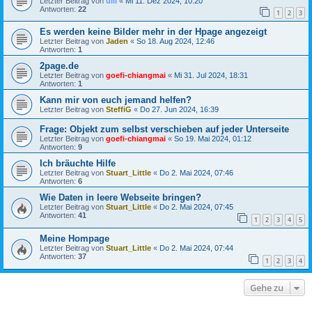
Letzter Beitrag von
ulli
«
Mi 11. Dez 2024, 10:20
Antworten:
22
1
2
3
Es werden keine Bilder mehr in der Hpage angezeigt
Letzter Beitrag von
Jaden
«
So 18. Aug 2024, 12:46
Antworten:
1
2page.de
Letzter Beitrag von
goefi-chiangmai
«
Mi 31. Jul 2024, 18:31
Antworten:
1
Kann mir von euch jemand helfen?
Letzter Beitrag von
SteffiG
«
Do 27. Jun 2024, 16:39
Frage: Objekt zum selbst verschieben auf jeder Unterseite
Letzter Beitrag von
goefi-chiangmai
«
So 19. Mai 2024, 01:12
Antworten:
9
Ich bräuchte Hilfe
Letzter Beitrag von
Stuart_Little
«
Do 2. Mai 2024, 07:46
Antworten:
6
Wie Daten in leere Webseite bringen?
Letzter Beitrag von
Stuart_Little
«
Do 2. Mai 2024, 07:45
Antworten:
41
1
2
3
4
5
Meine Hompage
Letzter Beitrag von
Stuart_Little
«
Do 2. Mai 2024, 07:44
Antworten:
37
1
2
3
4
Gehe zu