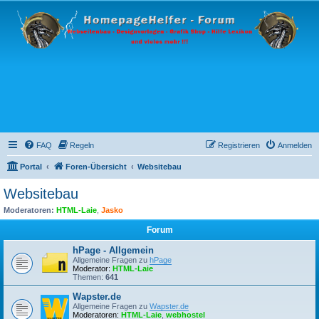
FAQ
Regeln
Registrieren
Anmelden
Portal
Foren-Übersicht
Websitebau
Websitebau
Moderatoren:
HTML-Laie
,
Jasko
Forum
hPage - Allgemein
Allgemeine Fragen zu
hPage
Moderator:
HTML-Laie
Themen:
641
Wapster.de
Allgemeine Fragen zu
Wapster.de
Moderatoren:
HTML-Laie
,
webhostel