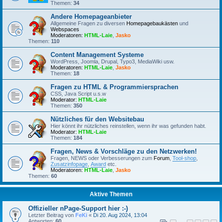
Themen:
34
Andere Homepageanbieter
Allgemeine Fragen zu diversen
Homepagebaukästen
und
Webspaces
Moderatoren:
HTML-Laie
,
Jasko
Themen:
110
Content Management Systeme
WordPress, Joomla, Drupal, Typo3, MediaWiki usw.
Moderatoren:
HTML-Laie
,
Jasko
Themen:
18
Fragen zu HTML & Programmiersprachen
CSS, Java Script u.s.w
Moderator:
HTML-Laie
Themen:
350
Nützliches für den Websitebau
Hier könnt ihr nützliches reinstellen, wenn ihr was gefunden habt.
Moderator:
HTML-Laie
Themen:
184
Fragen, News & Vorschläge zu den Netzwerken!
Fragen, NEWS oder Verbesserungen zum
Forum
,
Tool-shop
,
Zusatzinfopage
,
Award
etc.
Moderatoren:
HTML-Laie
,
Jasko
Themen:
60
Aktive Themen
Offizieller nPage-Support hier :-)
Letzter Beitrag von
FeKi
«
Di 20. Aug 2024, 13:04
Antworten:
60