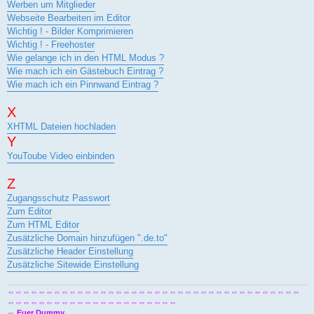
Werben um Mitglieder
Webseite Bearbeiten im Editor
Wichtig ! - Bilder Komprimieren
Wichtig ! - Freehoster
Wie gelange ich in den HTML Modus ?
Wie mach ich ein Gästebuch Eintrag ?
Wie mach ich ein Pinnwand Eintrag ?
X
XHTML Dateien hochladen
Y
YouToube Video einbinden
Z
Zugangsschutz Passwort
Zum Editor
Zum HTML Editor
Zusätzliche Domain hinzufügen ".de.to"
Zusätzliche Header Einstellung
Zusätzliche Sitewide Einstellung
⇔⇔⇔⇔⇔⇔⇔⇔⇔⇔⇔⇔⇔⇔⇔⇔⇔⇔⇔⇔⇔⇔⇔⇔⇔⇔⇔⇔⇔⇔⇔⇔⇔⇔⇔⇔⇔⇔
⇔⇔⇔⇔⇔⇔⇔⇔⇔⇔⇔⇔⇔⇔⇔⇔⇔⇔⇔⇔⇔⇔
⇔
Euer Dummy