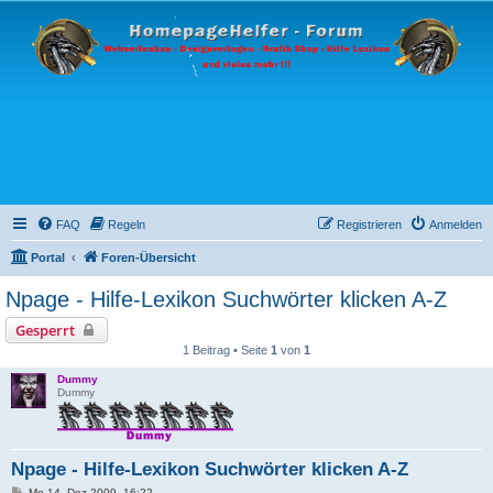
FAQ
Regeln
Registrieren
Anmelden
Portal
Foren-Übersicht
Npage - Hilfe-Lexikon Suchwörter klicken A-Z
Gesperrt
1 Beitrag • Seite
1
von
1
Dummy
Dummy
Npage - Hilfe-Lexikon Suchwörter klicken A-Z
B
Mo 14. Dez 2009, 16:22