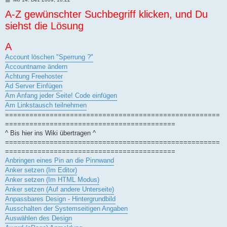
e
A-Z gewünschter Suchbegriff klicken, und Du
i
t
siehst die Lösung
r
a
g
A
Account löschen "Sperrung ?"
Accountname ändern
Achtung Freehoster
Ad Server Einfügen
Am Anfang jeder Seite! Code einfügen
Am Linkstausch teilnehmen
=====================================================
==========================================
^ Bis hier ins Wiki übertragen ^
=====================================================
==========================================
Anbringen eines Pin an die Pinnwand
Anker setzen (Im Editor)
Anker setzen (Im HTML Modus)
Anker setzen (Auf andere Unterseite)
Anpassbares Design - Hintergrundbild
Ausschalten der Systemseitigen Angaben
Auswählen des Design